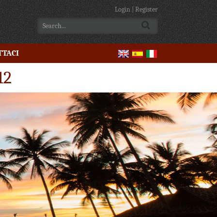
Login
|
Register
TTACI
12